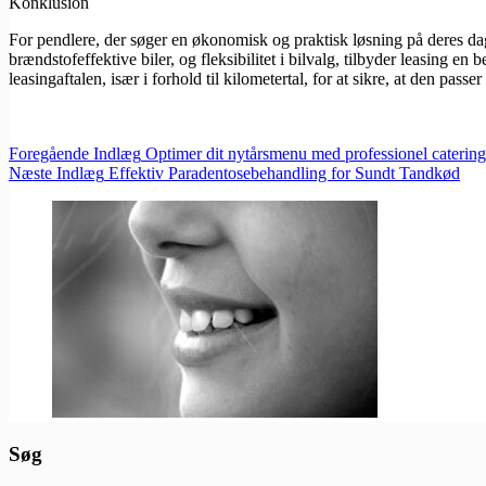
Konklusion
For pendlere, der søger en økonomisk og praktisk løsning på deres da
brændstofeffektive biler, og fleksibilitet i bilvalg, tilbyder leasing e
leasingaftalen, især i forhold til kilometertal, for at sikre, at den passe
Foregående
Indlæg
Optimer dit nytårsmenu med professionel catering
Næste
Indlæg
Effektiv Paradentosebehandling for Sundt Tandkød
Søg