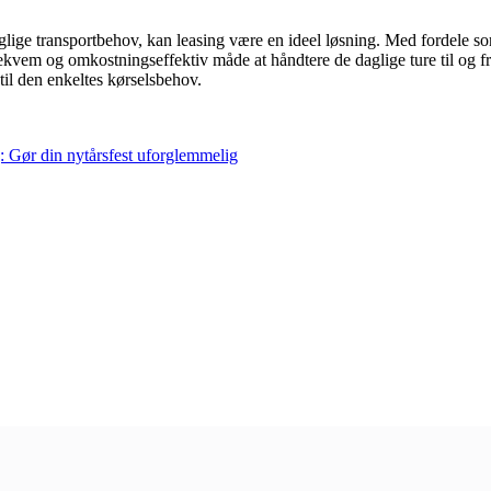
glige transportbehov, kan leasing være en ideel løsning. Med fordele 
n bekvem og omkostningseffektiv måde at håndtere de daglige ture til og fr
r til den enkeltes kørselsbehov.
: Gør din nytårsfest uforglemmelig