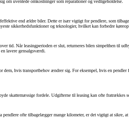
 sig om uventede omkostninger som reparationer og vedligeholdelse.
effektive end ældre biler. Dette er især vigtigt for pendlere, som tilb
 nyeste sikkerhedsfunktioner og teknologier, hvilket kan forbedre køreop
r tid. Når leasingperioden er slut, returneres bilen simpelthen til udb
e en lavere gensalgsværdi.
elt for dem, hvis transportbehov ændrer sig. For eksempel, hvis en pendler f
byde skattemæssige fordele. Udgifterne til leasing kan ofte fratrækkes 
Da pendlere ofte tilbagelægger mange kilometer, er det vigtigt at sikre, 