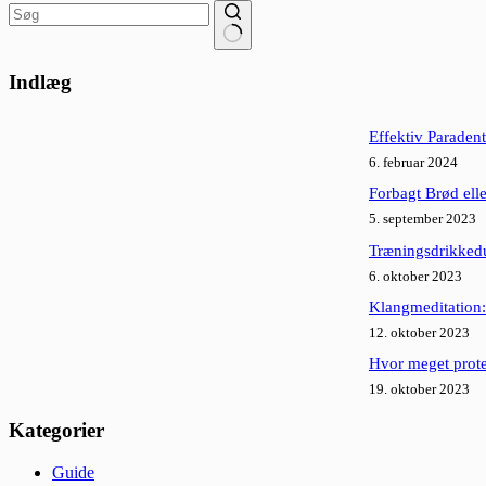
Ingen
resultater
Indlæg
Effektiv Paraden
6. februar 2024
Forbagt Brød el
5. september 2023
Træningsdrikkedun
6. oktober 2023
Klangmeditation:
12. oktober 2023
Hvor meget protei
19. oktober 2023
Kategorier
Guide