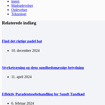
ingen
Madoplevelser
Oplevelser
Teknologi
Relaterede indlæg
Find det rigtige padel bat
10. december 2024
Styrketræning og dens sundhedsmæssige betydning
11. april 2024
Effektiv Paradentosebehandling for Sundt Tandkød
6. februar 2024