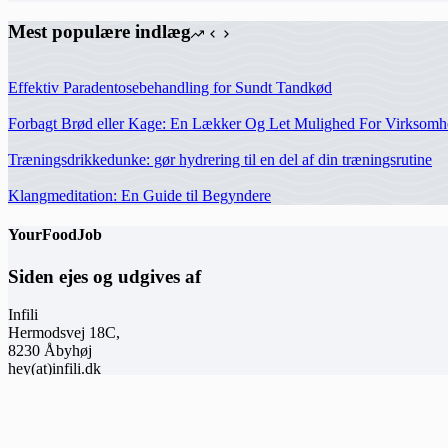
Mest populære indlæg
Effektiv Paradentosebehandling for Sundt Tandkød
Forbagt Brød eller Kage: En Lækker Og Let Mulighed For Virksomh
Træningsdrikkedunke: gør hydrering til en del af din træningsrutine
Klangmeditation: En Guide til Begyndere
YourFoodJob
Siden ejes og udgives af
Infili
Hermodsvej 18C,
8230 Åbyhøj
hey(at)infili.dk
Information
Privatlivspolitik