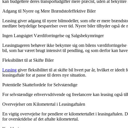
kan budgettere deres transportudgifter mere præcist, uden at bekymre
Adgang til Nyere og Mere Brændstofeffektive Biler
Leasing giver adgang til nyere bilmodeller, som ofte er mere brændstof
medføre betydelige besparelser over tid. Nyere biler tilbyder også de
Ingen Langsigtet Værdiforringelse og Salgsbekymringer
Leasingtageren behøver ikke bekymre sig om bilens værdiforringelse ove
bil, som har været brugt intensivt til pendling, og som derfor kan hav
Fleksibilitet til at Skifte Biler
Leasing
giver fleksibilitet til at skifte bil hvert par år, hvilket er ide
leasingaftale for at passe til deres nye situation.
Potentielle Skattefordele for Selvstændige
For selvstændige erhvervsdrivende og freelancere kan leasing også til
Overvejelser om Kilometertal i Leasingaftalen
En vigtig overvejelse for pendlere er kilometertallet i leasingaftalen. 
for overskridelse af det aftalte kilometertal.