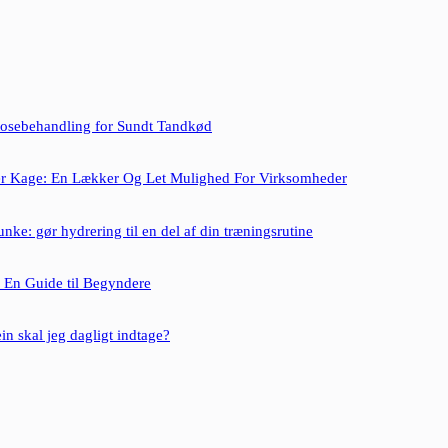
tosebehandling for Sundt Tandkød
ler Kage: En Lækker Og Let Mulighed For Virksomheder
ke: gør hydrering til en del af din træningsrutine
 En Guide til Begyndere
n skal jeg dagligt indtage?